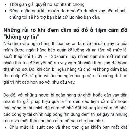
Thời gian giải quyết hồ sơ nhanh chóng
Đừng ngần ngại khi muốn đem sổ đỏ đi cầm vay tiền nhanh,
chúng tôi sẽ hỗ trợ bạn bất cứ lúc nào bạn cần.
Những rủi ro khi đem cầm sổ đỏ ở tiệm cầm đồ
“không uy tín”
Nếu đem vào ngân hàng thì bạn sẽ an tâm về tài sản giấy tờ của
mình được ngân hàng bảo quản kỹ lưỡng và an tâm về mức lãi
suất thấp chỉ từ 09 – 13%/năm. Tuy nhiên bạn sẽ mất rất rất
nhiều thủ tục để duyệt hồ sơ vay và mất nhiều thời gian để hoàn
thành hồ sơ. Đôi khi còn bị ngân hàng từ chối vì không đảm bảo
thu nhập để trả gốc và lãi cho ngân hàng mặc dù miếng đất có
giá trị rất cao hơn so với nhu cầu vay.
Do đó, với những người bị ngân hàng từ chối hoặc cần vay tiền
nhanh thì giải pháp hiệu quả là tìm đến các tiệm cầm đồ hoặc
các công ty tài chính để cầm cố nhà đất. Nhưng khi cầm cố phải
các công ty tài chính núp bóng “tín dụng đen” thì sẽ gây ra những
rủi ro và thiệt thòi cho bên cầm cố sau chọ bạn như:
Chịu mức lãi suất cao và theo thời gian khiến bạn mất khả