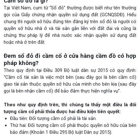
Cầm sổ đỏ là gì?
Tại Việt Nam, cụm từ “Sổ đỏ” thường được biết như tên thường
gọi của Giấy chứng nhận quyền sử dụng đất (GCNQSDĐ). Hiểu
chung thì người sở hữu đứng tên đăng ký trên sổ đỏ là người có
quyền sở hữu nhà ở và tài sản gắn liền với đất đai và cũng là
chứng thư pháp lý để nhà nước xác nhận quyền sử dụng đất
hoặc nhà ở trên đất.
Đem sổ đỏ đi cầm cố ở cửa hàng cầm đồ có hợp
pháp không?
Theo quy định tại Điều 309 Bộ luật dân sự 2015 có quy định:
“Cầm cố tài sản là việc một bên (sau đây gọi là bên cầm cố)
giao tài sản thuộc quyền sở hữu của mình cho bên kia (sau đây
gọi là bên nhận cầm cố) để bảo đảm thực hiện nghĩa vụ”.
Theo như quy định trên, thì chúng ta thấy một điều là đối
tượng cầm cố phải thỏa được hai điều kiện tiên quyết:
Đầu tiên: Đối tượng cầm cố phải là tài sản.
Thứ hai: Đối tượng cầm cố phải thuộc quyền sở hữu của bên
bảo đảm (Khoản 1 Điều 295 Bộ luật Dân sự 2015).