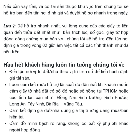
Nếu cần vay tiền, và có tài sản thuộc khu vực trên chúng tôi sẽ
hỗ trợ bạn đến tận nơi định giá và duyệt hồ sơ nhanh trong ngày.
Lưu ý:
Để hỗ trợ nhanh nhất, vui lòng cung cấp các giấy tờ liên
quan đến thửa đất nhất như : bản trích lục, sổ gốc, giấy tờ hợp
đồng công chứng mua bán v.v… chúng tôi sẽ hỗ trợ đến tận nơi
định giá trong vòng 02 giờ làm việc tất cả các tỉnh thành như đã
nêu trên.
Hầu hết khách hàng luôn tin tưởng chúng tôi vì:
Đến tận nơi vị trí đất/nhà theo vị trí trên sổ để tiến hành định
giá tài sản.
Luôn cam kết mức hỗ trợ lãi suất ưu đãi nhất khi khách muốn
cầm giấy tờ nhà đất có sổ đỏ hoặc sổ hồng tại TPHCM hoặc
các tỉnh lân cận như : Đồng Nai, Bình Dương, Bình Phước,
Long An, Tây Ninh, Bà Rịa – Vũng Tàu.
Cam kết định giá đất/nhà đúng giá thị trường đang mua/bán
hiện tại.
Cầm đồ minh bạch rõ ràng, không có bất kỳ phụ phí khác
ngoài hợp đồng.