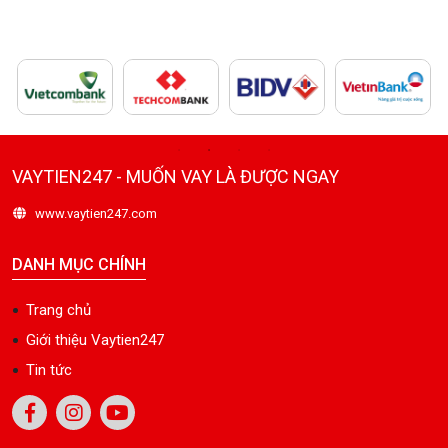
VAYTIEN247 - MUỐN VAY LÀ ĐƯỢC NGAY
www.vaytien247.com
DANH MỤC CHÍNH
Trang chủ
Giới thiệu Vaytien247
Tin tức