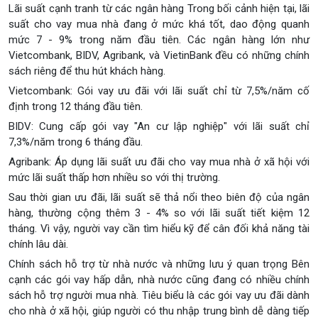
Lãi suất cạnh tranh từ các ngân hàng Trong bối cảnh hiện tại, lãi
suất cho vay mua nhà đang ở mức khá tốt, dao động quanh
mức 7 - 9% trong năm đầu tiên. Các ngân hàng lớn như
Vietcombank, BIDV, Agribank, và VietinBank đều có những chính
sách riêng để thu hút khách hàng.
Vietcombank: Gói vay ưu đãi với lãi suất chỉ từ 7,5%/năm cố
định trong 12 tháng đầu tiên.
BIDV: Cung cấp gói vay "An cư lập nghiệp" với lãi suất chỉ
7,3%/năm trong 6 tháng đầu.
Agribank: Áp dụng lãi suất ưu đãi cho vay mua nhà ở xã hội với
mức lãi suất thấp hơn nhiều so với thị trường.
Sau thời gian ưu đãi, lãi suất sẽ thả nổi theo biên độ của ngân
hàng, thường cộng thêm 3 - 4% so với lãi suất tiết kiệm 12
tháng. Vì vậy, người vay cần tìm hiểu kỹ để cân đối khả năng tài
chính lâu dài.
Chính sách hỗ trợ từ nhà nước và những lưu ý quan trọng Bên
cạnh các gói vay hấp dẫn, nhà nước cũng đang có nhiều chính
sách hỗ trợ người mua nhà. Tiêu biểu là các gói vay ưu đãi dành
cho nhà ở xã hội, giúp người có thu nhập trung bình dễ dàng tiếp