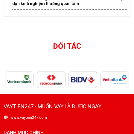
dạn kinh nghiệm thường quan tâm
ĐỐI TÁC
VAYTIEN247 - MUỐN VAY LÀ ĐƯỢC NGAY
www.vaytien247.com
DANH MỤC CHÍNH