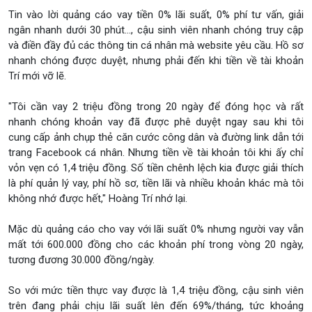
Tin vào lời quảng cáo vay tiền 0% lãi suất, 0% phí tư vấn, giải
ngân nhanh dưới 30 phút..., cậu sinh viên nhanh chóng truy cập
và điền đầy đủ các thông tin cá nhân mà website yêu cầu. Hồ sơ
nhanh chóng được duyệt, nhưng phải đến khi tiền về tài khoản
Trí mới vỡ lẽ.
"Tôi cần vay 2 triệu đồng trong 20 ngày để đóng học và rất
nhanh chóng khoản vay đã được phê duyệt ngay sau khi tôi
cung cấp ảnh chụp thẻ căn cước công dân và đường link dẫn tới
trang Facebook cá nhân. Nhưng tiền về tài khoản tôi khi ấy chỉ
vỏn vẹn có 1,4 triệu đồng. Số tiền chênh lệch kia được giải thích
là phí quản lý vay, phí hồ sơ, tiền lãi và nhiều khoản khác mà tôi
không nhớ được hết," Hoàng Trí nhớ lại.
Mặc dù quảng cáo cho vay với lãi suất 0% nhưng người vay vẫn
mất tới 600.000 đồng cho các khoản phí trong vòng 20 ngày,
tương đương 30.000 đồng/ngày.
So với mức tiền thực vay được là 1,4 triệu đồng, cậu sinh viên
trên đang phải chịu lãi suất lên đến 69%/tháng, tức khoảng