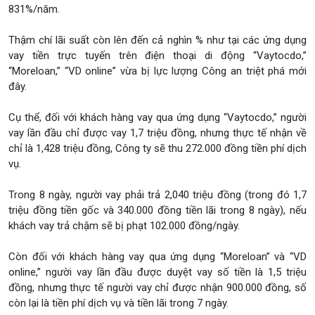
831%/năm.
Thậm chí lãi suất còn lên đến cả nghìn % như tại các ứng dụng
vay tiền trực tuyến trên điện thoại di động “Vaytocdo,”
“Moreloan,” “VD online” vừa bị lực lượng Công an triệt phá mới
đây.
Cụ thể, đối với khách hàng vay qua ứng dụng “Vaytocdo,” người
vay lần đầu chỉ được vay 1,7 triệu đồng, nhưng thực tế nhận về
chỉ là 1,428 triệu đồng, Công ty sẽ thu 272.000 đồng tiền phí dịch
vụ.
Trong 8 ngày, người vay phải trả 2,040 triệu đồng (trong đó 1,7
triệu đồng tiền gốc và 340.000 đồng tiền lãi trong 8 ngày), nếu
khách vay trả chậm sẽ bị phạt 102.000 đồng/ngày.
Còn đối với khách hàng vay qua ứng dụng “Moreloan” và “VD
online,” người vay lần đầu được duyệt vay số tiền là 1,5 triệu
đồng, nhưng thực tế người vay chỉ được nhận 900.000 đồng, số
còn lại là tiền phí dịch vụ và tiền lãi trong 7 ngày.